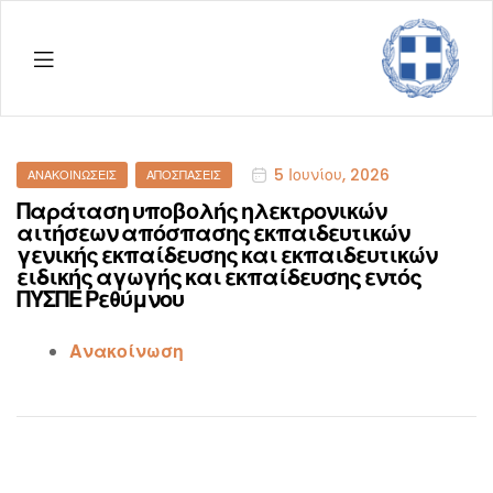
Menu
ΔΠΕ
Ρεθύμ
Categories
5 Ιουνίου, 2026
ΑΝΑΚΟΙΝΏΣΕΙΣ
ΑΠΟΣΠΆΣΕΙΣ
Παράταση υποβολής ηλεκτρονικών
αιτήσεων απόσπασης εκπαιδευτικών
γενικής εκπαίδευσης και εκπαιδευτικών
ειδικής αγωγής και εκπαίδευσης εντός
ΠΥΣΠΕ Ρεθύμνου
Ανακοίνωση