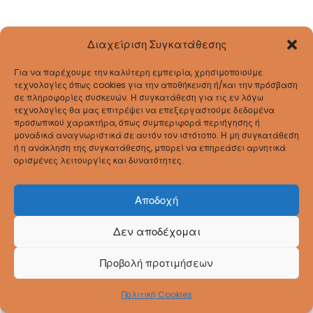
Διαχείριση Συγκατάθεσης
Για να παρέχουμε την καλύτερη εμπειρία, χρησιμοποιούμε
τεχνολογίες όπως cookies για την αποθήκευση ή/και την πρόσβαση
σε πληροφορίες συσκευών. Η συγκατάθεση για τις εν λόγω
τεχνολογίες θα μας επιτρέψει να επεξεργαστούμε δεδομένα
προσωπικού χαρακτήρα, όπως συμπεριφορά περιήγησης ή
μοναδικά αναγνωριστικά σε αυτόν τον ιστότοπο. Η μη συγκατάθεση
ή η ανάκληση της συγκατάθεσης, μπορεί να επηρεάσει αρνητικά
ορισμένες λειτουργίες και δυνατότητες.
Αποδοχή
Δεν αποδέχομαι
Coppyright © 2026
ΔΠΕ Ρεθύμνου
. All Rights
Προβολή προτιμήσεων
Reserved.
Πολιτική Cookies