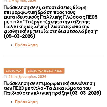
4 Μαρτίου, 2026
Πρόσκληση σε εξ αποστάσεως δίωρη
επιμορφωτική δράση προς τους
εκπαιδευτικούς Γαλλικής Γλώσσας ΠΕ05
με τίτλο “Το έργο τέχνης στην τάξη της
Γαλλικής ως Ξένης Γλώσσας: από την
αισθητική εμπειρία στη διαμεσολάβηση”
(09-03-2026)
Πρόσκληση
Categories
ΣΎΜΒΟΥΛΟΙ
ΣΎΜΒΟΥΛΟΙ ΕΙΔΙΚΟΤΉΤΩΝ
25 Φεβρουαρίου, 2026
Πρόσκληση σε επιμορφωτική συνάντηση
των ΠΕ23 με τίτλο «Τα Δικαιώματα του
Παιδιού στην κλινική πράξη» (03-03-2026)
Πρόσκληση