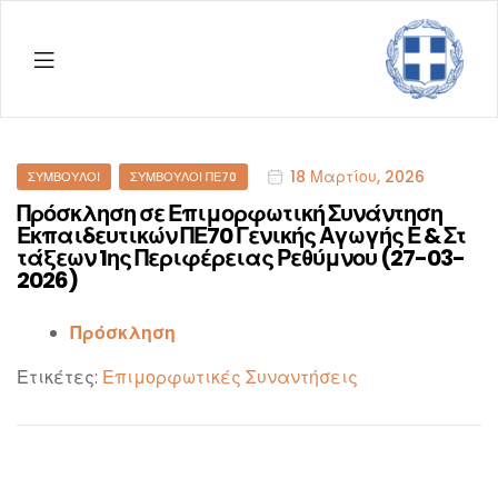
Menu
ΔΠΕ
Ρεθύμ
Categories
18 Μαρτίου, 2026
ΣΎΜΒΟΥΛΟΙ
ΣΎΜΒΟΥΛΟΙ ΠΕ70
Πρόσκληση σε Επιμορφωτική Συνάντηση
Εκπαιδευτικών ΠΕ70 Γενικής Αγωγής Ε & Στ
τάξεων 1ης Περιφέρειας Ρεθύμνου (27-03-
2026)
Πρόσκληση
Ετικέτες:
Επιμορφωτικές Συναντήσεις