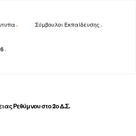
ντυπα
Σύμβουλοι Εκπαίδευσης
26
ας Ρεθύμνου στο 2ο Δ.Σ.