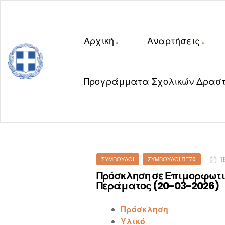
Αρχική
Αναρτήσεις
Προγράμματα Σχολικών Δραστ
ΔΠΕ
Ρεθύμνου
Categories
1
ΣΎΜΒΟΥΛΟΙ
ΣΎΜΒΟΥΛΟΙ ΠΕ70
Πρόσκληση σε Επιμορφωτικ
Περάματος (20-03-2026)
Πρόσκληση
Υλικό