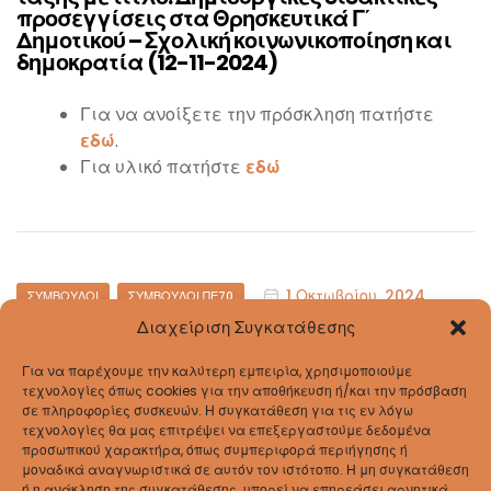
προσεγγίσεις στα Θρησκευτικά Γ΄
Δημοτικού – Σχολική κοινωνικοποίηση και
δημοκρατία (12-11-2024)
Για να ανοίξετε την πρόσκληση πατήστε
εδώ
.
Για υλικό πατήστε
εδώ
1 Οκτωβρίου, 2024
ΣΎΜΒΟΥΛΟΙ
ΣΎΜΒΟΥΛΟΙ ΠΕ70
Διαχείριση Συγκατάθεσης
Πρόσκληση σε Ημερίδα εκπαιδευτικών Α’
τάξης με τίτλο: Γραφή, ανάγνωση και
παραγωγή γραπτού λόγου στην Α΄
Για να παρέχουμε την καλύτερη εμπειρία, χρησιμοποιούμε
τεχνολογίες όπως cookies για την αποθήκευση ή/και την πρόσβαση
Δημοτικού (22-10-2024)
σε πληροφορίες συσκευών. Η συγκατάθεση για τις εν λόγω
τεχνολογίες θα μας επιτρέψει να επεξεργαστούμε δεδομένα
Για να ανοίξετε την πρόσκληση πατήστε
εδώ
.
προσωπικού χαρακτήρα, όπως συμπεριφορά περιήγησης ή
μοναδικά αναγνωριστικά σε αυτόν τον ιστότοπο. Η μη συγκατάθεση
ή η ανάκληση της συγκατάθεσης, μπορεί να επηρεάσει αρνητικά