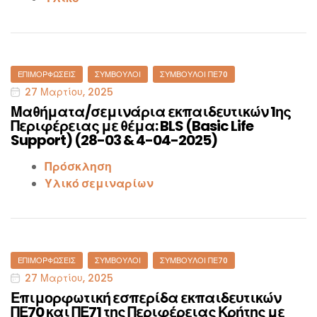
Categories
ΕΠΙΜΟΡΦΏΣΕΙΣ
ΣΎΜΒΟΥΛΟΙ
ΣΎΜΒΟΥΛΟΙ ΠΕ70
27 Μαρτίου, 2025
Μαθήματα/σεμινάρια εκπαιδευτικών 1ης
Περιφέρειας με θέμα: BLS (Basic Life
Support) (28-03 & 4-04-2025)
Πρόσκληση
Υλικό σεμιναρίων
Categories
ΕΠΙΜΟΡΦΏΣΕΙΣ
ΣΎΜΒΟΥΛΟΙ
ΣΎΜΒΟΥΛΟΙ ΠΕ70
27 Μαρτίου, 2025
Επιμορφωτική εσπερίδα εκπαιδευτικών
ΠΕ70 και ΠΕ71 της Περιφέρειας Κρήτης με