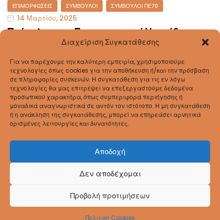
Categories
ΕΠΙΜΟΡΦΏΣΕΙΣ
ΣΎΜΒΟΥΛΟΙ
ΣΎΜΒΟΥΛΟΙ ΠΕ70
14 Μαρτίου, 2025
Πρόσκληση σε Επιμορφωτική Ημερίδα
δασκάλων Α’ & Β’ τάξης εκπαιδευτικών 1ης
Διαχείριση Συγκατάθεσης
Περιφέρειας με θέμα: « Τέχνη στην
Εκπαίδευση» (02-04-2025)
Για να παρέχουμε την καλύτερη εμπειρία, χρησιμοποιούμε
τεχνολογίες όπως cookies για την αποθήκευση ή/και την πρόσβαση
Πρόσκληση
σε πληροφορίες συσκευών. Η συγκατάθεση για τις εν λόγω
τεχνολογίες θα μας επιτρέψει να επεξεργαστούμε δεδομένα
Υλικό της ημερίδας
προσωπικού χαρακτήρα, όπως συμπεριφορά περιήγησης ή
μοναδικά αναγνωριστικά σε αυτόν τον ιστότοπο. Η μη συγκατάθεση
ή η ανάκληση της συγκατάθεσης, μπορεί να επηρεάσει αρνητικά
ορισμένες λειτουργίες και δυνατότητες.
Σελίδες:
«
1
2
3
4
5
6
»
Αποδοχή
Δεν αποδέχομαι
Coppyright © 2026
ΔΠΕ Ρεθύμνου
. All Rights
Προβολή προτιμήσεων
Reserved.
Πολιτική Cookies