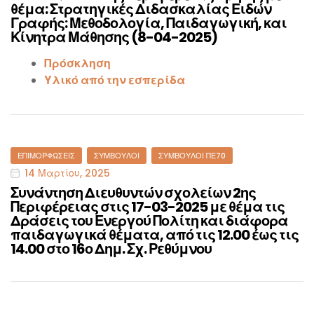
θέμα: Στρατηγικές Διδασκαλίας Ειδών
Γραφής: Μεθοδολογία, Παιδαγωγική, και
Κίνητρα Μάθησης (8-04-2025)
Πρόσκληση
Υλικό από την εσπερίδα
Categories
ΕΠΙΜΟΡΦΏΣΕΙΣ
ΣΎΜΒΟΥΛΟΙ
ΣΎΜΒΟΥΛΟΙ ΠΕ70
14 Μαρτίου, 2025
Συνάντηση Διευθυντών σχολείων 2ης
Περιφέρειας στις 17-03-2025 με θέμα τις
Δράσεις του Ενεργού Πολίτη και διάφορα
παιδαγωγικά θέματα, από τις 12.00 έως τις
14.00 στο 16ο Δημ. Σχ. Ρεθύμνου