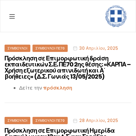
Menu
ΔΠΕ
Ρεθύμ
Categories
30 Απριλίου, 2025
ΣΎΜΒΟΥΛΟΙ
ΣΎΜΒΟΥΛΟΙ ΠΕ70
Πρόσκληση σε Επιμορφωτική δράση
εκπαιδευτικών Σ.Ε. ΠΕ70 2ης θέσης: «ΚΑΡΠΑ –
Χρήση εξωτερικού απινιδωτή και Α΄
βοήθειες» (Δ.Σ. Γωνιάς 13/05/2025)
Δείτε την
πρόσκληση
Categories
28 Απριλίου, 2025
ΣΎΜΒΟΥΛΟΙ
ΣΎΜΒΟΥΛΟΙ ΠΕ70
Πρόσκληση σε Επιμορφωτική Ημερίδα