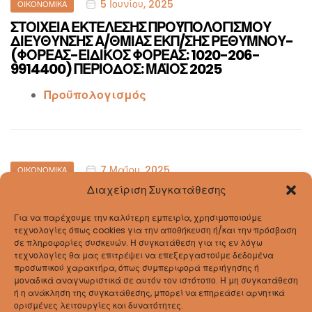
5 Ιουνίου, 2025
ΟΙΚΟΝΟΜΙΚΆ
ΣΤΟΙΧΕΙΑ ΕΚΤΕΛΕΣΗΣ ΠΡΟΫΠΟΛΟΓΙΣΜΟΥ
ΔΙΕΥΘΥΝΣΗΣ Α/ΘΜΙΑΣ ΕΚΠ/ΣΗΣ ΡΕΘΥΜΝΟΥ-
(ΦΟΡΕΑΣ-ΕΙΔΙΚΟΣ ΦΟΡΕΑΣ: 1020-206-
9914400) ΠΕΡΙΟΔΟΣ: ΜΑΪΟΣ 2025
Προϋπολογισμός
Categories
7 Μαΐου, 2025
ΟΙΚΟΝΟΜΙΚΆ
Διαχείριση Συγκατάθεσης
ΣΤΟΙΧΕΙΑ ΕΚΤΕΛΕΣΗΣ ΠΡΟΫΠΟΛΟΓΙΣΜΟΥ
ΔΙΕΥΘΥΝΣΗΣ Α/ΘΜΙΑΣ ΕΚΠ/ΣΗΣ ΡΕΘΥΜΝΟΥ-
(ΦΟΡΕΑΣ-ΕΙΔΙΚΟΣ ΦΟΡΕΑΣ: 1020-206-
Για να παρέχουμε την καλύτερη εμπειρία, χρησιμοποιούμε
τεχνολογίες όπως cookies για την αποθήκευση ή/και την πρόσβαση
9914400) ΠΕΡΙΟΔΟΣ: ΑΠΡΙΛΙΟΣ 2025
σε πληροφορίες συσκευών. Η συγκατάθεση για τις εν λόγω
τεχνολογίες θα μας επιτρέψει να επεξεργαστούμε δεδομένα
Δείτε το
έγγραφο
προσωπικού χαρακτήρα, όπως συμπεριφορά περιήγησης ή
μοναδικά αναγνωριστικά σε αυτόν τον ιστότοπο. Η μη συγκατάθεση
ή η ανάκληση της συγκατάθεσης, μπορεί να επηρεάσει αρνητικά
ορισμένες λειτουργίες και δυνατότητες.