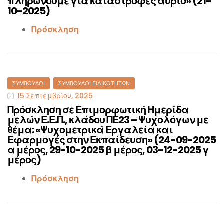
πληρώνουμε για καταστροφές αύριο» (21-
10-2025)
Πρόσκληση
Categories
ΣΎΜΒΟΥΛΟΙ
ΣΎΜΒΟΥΛΟΙ ΕΙΔΙΚΟΤΉΤΩΝ
15 Σεπτεμβρίου, 2025
Πρόσκληση σε Επιμορφωτική Ημερίδα
μελών Ε.Ε.Π., κλάδου ΠΕ23 – Ψυχολόγων με
θέμα: «Ψυχομετρικά Εργαλεία και
Εφαρμογές στην Εκπαίδευση» (24-09-2025
α μέρος, 29-10-2025 β μέρος, 03-12-2025 γ
μέρος)
Πρόσκληση