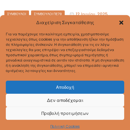
Categories
12 Ιουνίου, 2025
ΣΎΜΒΟΥΛΟΙ
ΣΎΜΒΟΥΛΟΙ ΠΕ70
Διαχείριση Συγκατάθεσης
Πρόσκληση σε Ημερίδα για την
Συμπεριληπτική Εκπαίδευση Διευθυντών
και Προϊσταμένων των σχολικών μονάδων
Για να παρέχουμε την καλύτερη εμπειρία, χρησιμοποιούμε
τεχνολογίες όπως cookies για την αποθήκευση ή/και την πρόσβαση
Ρεθύμνου (17-06-2025)
σε πληροφορίες συσκευών. Η συγκατάθεση για τις εν λόγω
τεχνολογίες θα μας επιτρέψει να επεξεργαστούμε δεδομένα
ΠΡΟΣΚΛΗΣΗ
προσωπικού χαρακτήρα, όπως συμπεριφορά περιήγησης ή
μοναδικά αναγνωριστικά σε αυτόν τον ιστότοπο. Η μη συγκατάθεση
ή η ανάκληση της συγκατάθεσης, μπορεί να επηρεάσει αρνητικά
ορισμένες λειτουργίες και δυνατότητες.
Σελίδες:
1
2
3
»
Αποδοχή
Δεν αποδέχομαι
Coppyright © 2026
ΔΠΕ Ρεθύμνου
. All Rights
Προβολή προτιμήσεων
Reserved.
Πολιτική Cookies