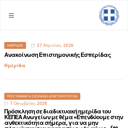
Menu
ΔΠΕ
Ρεθύμ
Categories
27 Απριλίου, 2026
ΗΜΕΡΊΔΕΣ
Ανακοίνωση Επιστημονικής Εσπερίδας
Ημερίδα
Categories
ΠΡΟΓΡΆΜΜΑΤΑ ΣΧΟΛΙΚΏΝ ΔΡΑΣΤΗΡΙΟΤΉΤΩΝ
7 Οκτωβρίου, 2025
Πρόσκληση σε διαδικτυακή ημερίδα του
ΚΕΠΕΑ Ανωγείων με θέμα «Επενδύουμε στην
ανθεκτικότητα σήμερα, για να μην