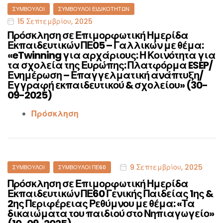
Categories
ΣΎΜΒΟΥΛΟΙ
ΣΎΜΒΟΥΛΟΙ ΕΙΔΙΚΟΤΉΤΩΝ
15 Σεπτεμβρίου, 2025
Πρόσκληση σε Επιμορφωτική Ημερίδα
Εκπαιδευτικών ΠΕ05 – Γαλλικών με θέμα:
«eTwinning για αρχάριους: Η Κοινότητα για
τα σχολεία της Ευρώπης: Πλατφόρμα ESEP/
Ενημέρωση – Επαγγελματική ανάπτυξη/
Εγγραφή εκπαιδευτικού & σχολείου» (30-
09-2025)
Πρόσκληση
Categories
9 Σεπτεμβρίου, 2025
ΣΎΜΒΟΥΛΟΙ
ΣΎΜΒΟΥΛΟΙ ΠΕ60
Πρόσκληση σε Επιμορφωτική Ημερίδα
Εκπαιδευτικών ΠΕ60 Γενικής Παιδείας 1ης &
2ης Περιφέρειας Ρεθύμνου με θέμα: «Τα
δικαιώματα του παιδιού στο Νηπιαγωγείο»