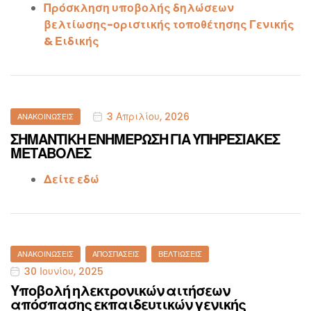
Πρόσκληση υποβολής δηλώσεων
βελτίωσης-οριστικής τοποθέτησης Γενικής
& Ειδικής
Categories
3 Απριλίου, 2026
ΑΝΑΚΟΙΝΏΣΕΙΣ
ΣΗΜΑΝΤΙΚΗ ΕΝΗΜΕΡΩΣΗ ΓΙΑ ΥΠΗΡΕΣΙΑΚΕΣ
ΜΕΤΑΒΟΛΕΣ
Δείτε εδώ
Categories
ΑΝΑΚΟΙΝΏΣΕΙΣ
ΑΠΟΣΠΆΣΕΙΣ
ΒΕΛΤΙΏΣΕΙΣ
30 Ιουνίου, 2025
Υποβολή ηλεκτρονικών αιτήσεων
απόσπασης εκπαιδευτικών γενικής