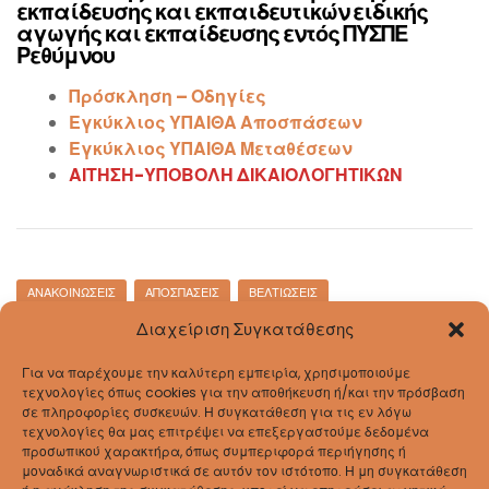
εκπαίδευσης και εκπαιδευτικών ειδικής
αγωγής και εκπαίδευσης εντός ΠΥΣΠΕ
Ρεθύμνου
Πρόσκληση – Οδηγίες
Εγκύκλιος ΥΠΑΙΘΑ Αποσπάσεων
Εγκύκλιος ΥΠΑΙΘΑ Μεταθέσεων
ΑΙΤΗΣΗ-ΥΠΟΒΟΛΗ ΔΙΚΑΙΟΛΟΓΗΤΙΚΩΝ
Categories
ΑΝΑΚΟΙΝΏΣΕΙΣ
ΑΠΟΣΠΆΣΕΙΣ
ΒΕΛΤΙΏΣΕΙΣ
30 Ιουνίου, 2025
Διαχείριση Συγκατάθεσης
ΝΕΑ ΜΟΡΙΟΔΟΤΗΣΗ ΔΗΜΟΤΙΚΩΝ-
ΝΗΠΙΑΓΩΓΕΙΩΝ ΦΕΚ 7335 τ.Β΄ 31-12-2024
Για να παρέχουμε την καλύτερη εμπειρία, χρησιμοποιούμε
τεχνολογίες όπως cookies για την αποθήκευση ή/και την πρόσβαση
Μοριοδότηση Δημοτικών
σε πληροφορίες συσκευών. Η συγκατάθεση για τις εν λόγω
τεχνολογίες θα μας επιτρέψει να επεξεργαστούμε δεδομένα
Μοριοδότηση Νηπιαγωγείων
προσωπικού χαρακτήρα, όπως συμπεριφορά περιήγησης ή
μοναδικά αναγνωριστικά σε αυτόν τον ιστότοπο. Η μη συγκατάθεση